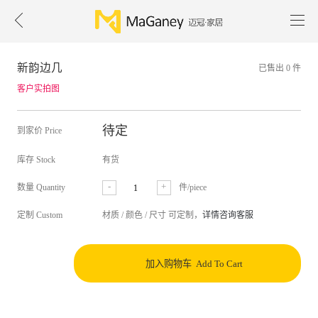
新韵边几
已售出 0 件
客户实拍图
待定
到家价 Price
库存 Stock
有货
-
+
数量 Quantity
件/piece
定制 Custom
材质 / 颜色 / 尺寸 可定制，
详情咨询客服
加入购物车 Add To Cart